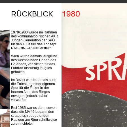
RÜCKBLICK
1979/1980 wurde im Rahmen
des kommunalpolitischen AKR
Jungen Generation der SPÖ
für den 1. Bezirk das Konzept
RAD-RING-RUND erstellt.
Wien wurde damals, aufgrund
des wechselnden Höhen des
Geländes, von vielen für das
Fahrrad als wenig tauglich
gehalten.
Im Bezirk wurde damals auch
die Errichtung einer eigenen
Spur für die Fiaker in der
inneren Allee des Ringes
erwogen, jedoch später
verworfen.
Erst 1985 war es dann soweit,
dass die MA 46 begann den
strategisch bedeutenden
Radweg am Ring schrittweise
zu einrichtete.